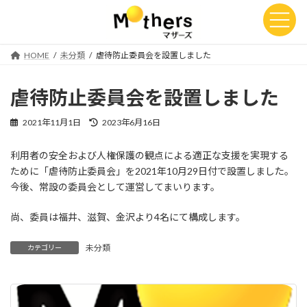
コ
ナ
ン
ビ
テ
ゲ
ン
ー
HOME
未分類
虐待防止委員会を設置しました
ツ
シ
へ
ョ
ス
ン
虐待防止委員会を設置しました
キ
に
ッ
移
最
2021年11月1日
2023年6月16日
プ
動
終
更
利用者の安全および人権保護の観点による適正な支援を実現する
新
ために「虐待防止委員会」を2021年10月29日付で設置しました。
日
時
今後、常設の委員会として運営してまいります。
:
尚、委員は福井、滋賀、金沢より4名にて構成します。
未分類
カテゴリー