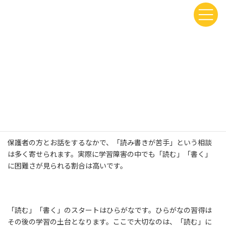
コ
ナ
ン
ビ
テ
ゲ
ン
ー
HOME
未分類
ツ
シ
「お家でできる」読み書きトレーニング【第1回（全3回）】
へ
ョ
ス
ン
キ
に
「お家でできる」読み書きトレ
ッ
移
プ
動
ーニング【第1回（全3回）】
最
2022年10月14日
2023年6月15日
終
更
保護者の方とお話をするなかで、「読み書きが苦手」という相談
新
は多く寄せられます。実際に学習障害の中でも「読む」「書く」
日
時
に困難さが見られる割合は高いです。
:
「読む」「書く」のスタートはひらがなです。ひらがなの習得は
その後の学習の土台となります。ここで大切なのは、「読む」に