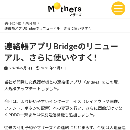
コ
ナ
ン
ビ
テ
ゲ
ン
ー
HOME
未分類
ツ
シ
連絡帳アプリBridgeのリニューアル、さらに使いやすく!
へ
ョ
ス
ン
キ
に
連絡帳アプリBridgeのリニュー
ッ
移
プ
動
アル、さらに使いやすく!
最
2023年9月5日
2023年11月1日
終
更
当社が開発した保護者様との連絡帳アプリ『Bridge』をこの度、
新
大規模アップデートしました。
日
時
:
今回は、より使いやすいインターフェイス（レイアウトや画像、
フォント、ボタンの配置）への変更を行い、さらに画像だけでな
くPDFの一斉または個別送信機能も追加しました。
従来の利用予約やマザーズとの連絡にとどまらず、今後は入退室連