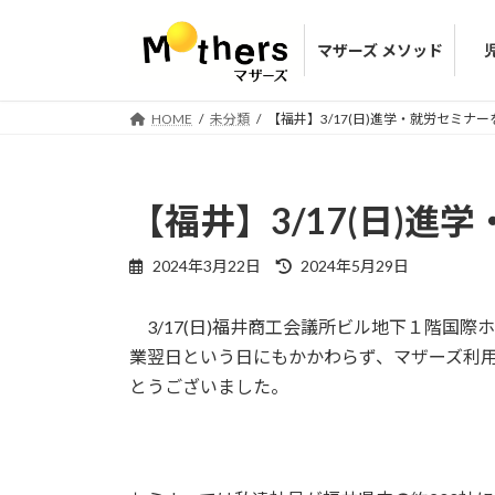
コ
ナ
ン
ビ
マザーズ メソッド
テ
ゲ
ン
ー
ツ
シ
HOME
未分類
【福井】3/17(日)進学・就労セミナ
へ
ョ
ス
ン
キ
に
【福井】3/17(日)
ッ
移
プ
動
最
2024年3月22日
2024年5月29日
終
更
3/17(日)福井商工会議所ビル地下１階国
新
日
業翌日という日にもかかわらず、マザーズ利用
時
とうございました。
: