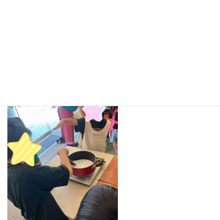
る」という話をよく聞き、「10回混ぜたら交代しよう！」と声を
掛け合って混ぜ続けました。混ぜていた材料が透明になると、器に
移して水の中で冷やす時には「60秒冷やすよ！」と説明を聞く
と、班のメンバーで数を数えました。完成するときなこや黒蜜を自
分で選んでかけて食べました。「ぷるんぷるん！」「口の中で動
く！」と初めての食感にさまざまな感想が聞こえてきました。 と
ても貴重な経験をさせていただきました。