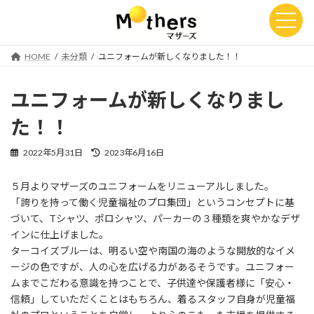
コ
ナ
ン
ビ
テ
ゲ
ン
ー
HOME
未分類
ユニフォームが新しくなりました！！
ツ
シ
へ
ョ
ス
ン
ユニフォームが新しくなりまし
キ
に
ッ
移
た！！
プ
動
最
2022年5月31日
2023年6月16日
終
更
５月よりマザーズのユニフォームをリニューアルしました。
新
「誇りを持って働く児童福祉のプロ集団」というコンセプトに基
日
時
づいて、Tシャツ、ポロシャツ、パーカーの３種類を爽やかなデザ
:
インに仕上げました。
ターコイズブルーは、明るい空や南国の海のような開放的なイメ
ージの色ですが、人の心を広げる力があるそうです。ユニフォー
ムまでこだわる意識を持つことで、子供達や保護者様に「安心・
信頼」していただくことはもちろん、着るスタッフ自身が児童福