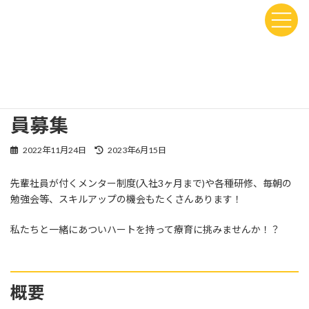
コ
ナ
ン
ビ
テ
ゲ
ン
ー
HOME
未分類
【採用予定3名！】パート・正社員募集
ツ
シ
へ
ョ
ス
ン
【採用予定3名！】パート・正社
キ
に
ッ
移
員募集
プ
動
最
2022年11月24日
2023年6月15日
終
更
先輩社員が付くメンター制度(入社3ヶ月まで)や各種研修、毎朝の
新
勉強会等、スキルアップの機会もたくさんあります！
日
時
:
私たちと一緒にあついハートを持って療育に挑みませんか！？
概要