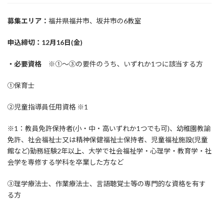
募集エリア：
福井県福井市、坂井市の6教室
申込締切：12月16日(金)
・必要資格
※①～③の要件のうち、いずれか1つに該当する方
①保育士
②児童指導員任用資格 ※1
※1：教員免許保持者(小・中・高いずれか1つでも可)、幼稚園教諭
免許、社会福祉士又は精神保健福祉士保持者、児童福祉施設(児童
館など)勤務経験2年以上、大学で社会福祉学・心理学・教育学・社
会学を専修する学科を卒業した方など
③理学療法士、作業療法士、言語聴覚士等の専門的な資格を有す
る方